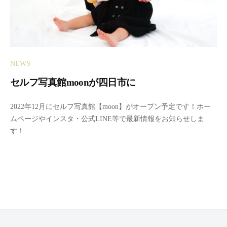
NEWS
セルフ写真館moonが四日市に
2
b
2022年12月にセルフ写真館【moon】がオープン予定です！ホー
0
y
ムページやインスタ・公式LINE等で最新情報をお知らせしま
2
m
す！
2
o
年
o
1
n
1
セ
月
ル
1
フ
9
写
日
真