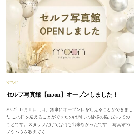
日
写
真
館
NEWS
セルフ写真館【moon】オープンしました！
2
b
2022年12月18日（日）無事にオープン日を迎えることができまし
0
y
た この日を迎えることができたのは周りの皆様の協力あっての
2
m
ことです。スタッフだけでは何も出来なかったです… 写真館の
2
o
ノウハウを教えてく...
年
o