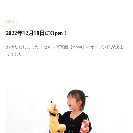
1
n
2
セ
月
ル
NEWS
1
フ
8
写
2022年12月18日にOpen！
日
真
2
b
館
お待たせしました！セルフ写真館【moon】のオープン日が決ま
0
y
りました。
2
m
2
o
年
o
1
n
2
セ
月
ル
5
フ
日
写
真
館