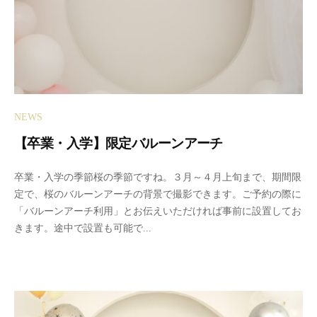
NEWS
【卒業・入学】限定バルーンアーチ
2
b
卒業・入学の季節桜の季節ですね。３月～４月上旬まで、期間限
0
y
定で、桜のバルーンアーチの背景で撮影できます。ご予約の際に
2
m
「バルーンアーチ利用」とお伝えいただければ事前に設置してお
3
o
きます。途中で設置も可能で...
年
o
3
n
月
セ
1
ル
1
フ