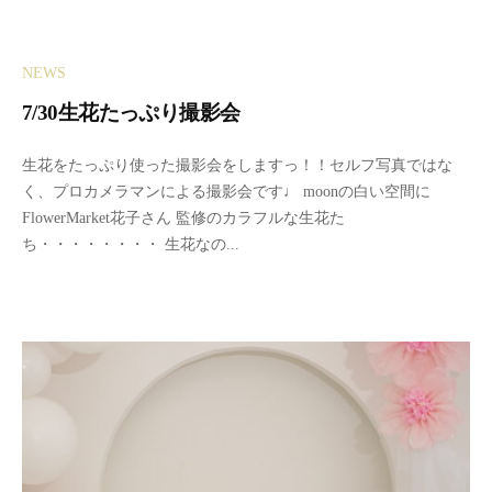
年
o
ジ
7
n
オ
月
セ
NEWS
1
ル
3
フ
7/30生花たっぷり撮影会
日
写
2
b
真
生花をたっぷり使った撮影会をしますっ！！セルフ写真ではな
0
y
館
く、プロカメラマンによる撮影会です♩ moonの白い空間に
2
m
FlowerMarket花子さん 監修のカラフルな生花た
3
o
ち・・・・・・・・ 生花なの...
年
o
7
n
月
セ
1
ル
3
フ
日
写
真
館