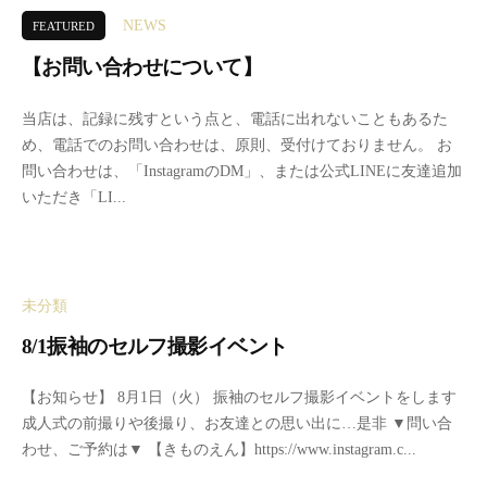
t
1
ル
セ
三
NEWS
FEATURED
o
日
フ
ル
重
s
写
フ
【お問い合わせについて】
県
真
写
t
四
2
b
館
真
当店は、記録に残すという点と、電話に出れないこともあるた
u
日
0
y
館
め、電話でのお問い合わせは、原則、受付けておりません。 お
d
市
2
m
問い合わせは、「InstagramのDM」、または公式LINEに友達追加
i
セ
4
o
いただき「LI...
ル
年
o
o
1
n
フ
セ
月
セ
写
ル
1
ル
真
フ
未分類
日
フ
館
写
写
8/1振袖のセルフ撮影イベント
レ
真
真
ン
2
b
館
館
【お知らせ】 8月1日（火） 振袖のセルフ撮影イベントをします
タ
0
y
成人式の前撮りや後撮り、お友達との思い出に…是非 ▼問い合
ル
2
m
わせ、ご予約は▼ 【きものえん】https://www.instagram.c...
ス
3
o
タ