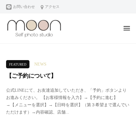
m
コ
お問い合わせ
アクセス
o
ン
o
テ
n
ン
S
メ
ニ
e
ツ
ュ
ー
m
ム
l
へ
o
ー
f
ス
p
ン
o
キ
NEWS
FEATURED
h
セ
n
ッ
o
ル
【ご予約について】
S
プ
t
フ
e
2
b
o
フ
公式LINEにて、お友達追加していただき、「予約」ボタンより
l
0
y
s
ォ
お進みください。 【お客様情報を入力】→【予約に進む】
f
2
m
t
ト
→【メニューを選択】→【日時を選択】（第３希望まで選んでい
4
o
u
p
ス
ただけます）→内容確認、店舗...
年
o
d
h
タ
1
n
i
ジ
o
月
セ
o
オ