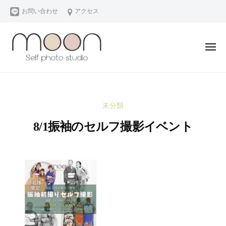
m
コ
お問い合わせ
アクセス
o
ン
o
テ
n
ン
S
メ
ニ
e
ツ
ュ
ー
m
ム
l
へ
o
ー
f
ス
p
ン
o
キ
未分類
h
セ
n
ッ
o
ル
8/1振袖のセルフ撮影イベント
S
プ
t
フ
e
o
フ
2
b
l
s
0
y
ォ
f
t
2
m
ト
u
p
3
o
ス
d
年
o
h
タ
i
7
n
ジ
o
o
月
セ
オ