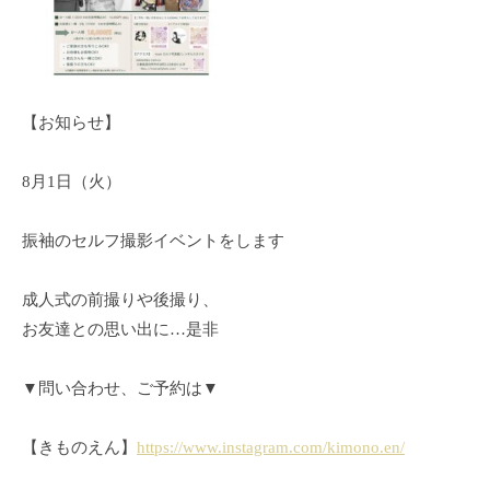
t
セ
1
ル
三
o
ル
3
フ
重
s
フ
日
写
県
写
t
真
四
真
館
u
【お知らせ】
日
館
d
市
8月1日（火）
i
セ
ル
o
フ
振袖のセルフ撮影イベントをします
セ
写
ル
真
成人式の前撮りや後撮り、
フ
館
お友達との思い出に…是非
写
レ
真
ン
▼問い合わせ、ご予約は▼
館
タ
ル
【きものえん】
https://www.instagram.com/kimono.en/
ス
タ