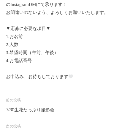
のInstagramDMにて承ります！
ジ
お間違いのないよう、よろしくお願いいたします。
オ
▼応募に必要な項目▼
1.お名前
2.人数
3.希望時間（午前、午後）
4.お電話番号
お申込み、お待ちしております
投
前の投稿
稿
7/30生花たっぷり撮影会
ナ
ビ
次の投稿